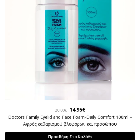
Original
Η
14.95
€
20.00
€
price
τρέχουσα
Doctors Family Eyelid and Face Foam-Daily Comfort 100ml –
Αφρός καθαρισμού βλεφάρων και προσώπου
was:
τιμή
20.00€.
είναι:
Προσθήκη Στο Καλάθι