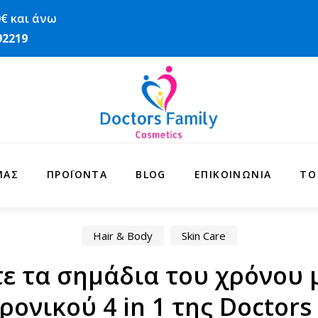
Home
€ και άνω
Tag:
αντιρυτιδική προστασία
92219
s: αντιρυτιδική προστ
ΜΑΣ
ΠΡΟΪΌΝΤΑ
BLOG
ΕΠΙΚΟΙΝΩΝΊΑ
ΤΟ
Hair & Body
Skin Care
ε τα σημάδια του χρόνου 
ονικού 4 in 1 της Doctors