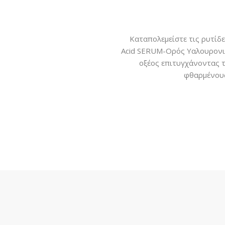
Καταπολεμείστε τις ρυτίδες
Acid SERUM-Ορός Υαλουρονικ
οξέoς επιτυγχάνοντας τ
φθαρμένους