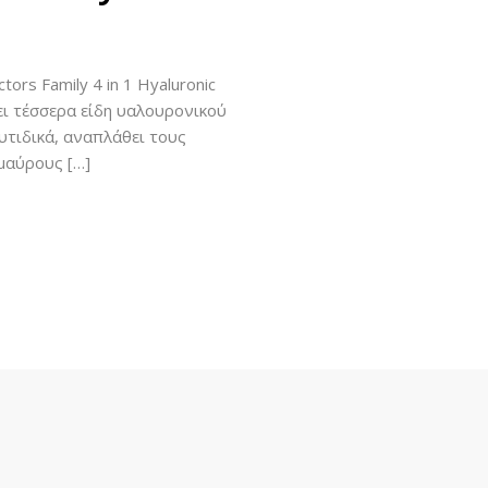
rs Family 4 in 1 Hyaluronic
ι τέσσερα είδη υαλουρονικού
υτιδικά, αναπλάθει τους
μαύρους […]